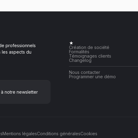
★
de professionnels
Création de société
Formalités
 les aspects du
Témoignages clients
Changelog
Nous contacter
Programmer une démo
à notre newsletter
és
Mentions légales
Conditions générales
Cookies