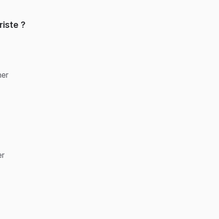
riste ?
ner
er