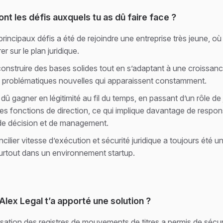
ont les défis auxquels tu as dû faire face ?
principaux défis a été de rejoindre une entreprise très jeune, où 
er sur le plan juridique.
u construire des bases solides tout en s’adaptant à une croissanc
 problématiques nouvelles qui apparaissent constamment.
i dû gagner en légitimité au fil du temps, en passant d’un rôle de 
des fonctions de direction, ce qui implique davantage de respons
 de décision et de management.
ncilier vitesse d’exécution et sécurité juridique a toujours été un
surtout dans un environnement startup.
 Alex Legal t’a apporté une solution ?
lisation des registres de mouvements de titres a permis de sécur