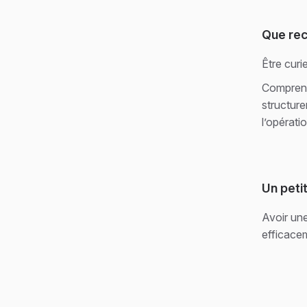
Que rec
Être curi
Comprendr
structure
l’opérati
Un peti
Avoir une
efficace