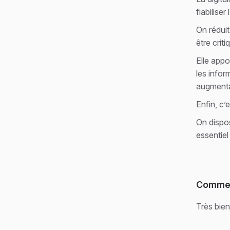
fiabilise
On réduit
être crit
Elle appo
les infor
augmentat
Enfin, c’
On dispos
essentie
Comment
Très bien