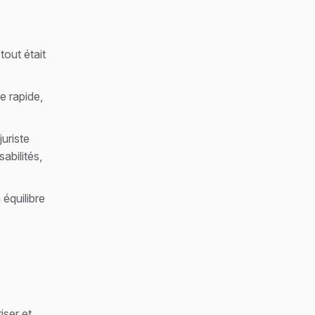
tout était
e rapide,
juriste
abilités,
 équilibre
iser et