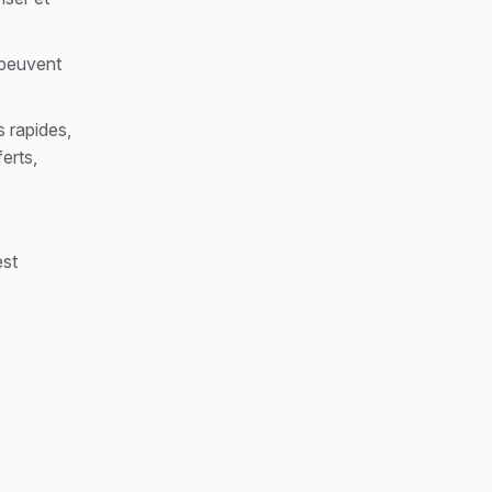
 peuvent
s rapides,
erts,
est