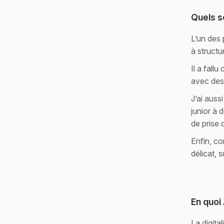
Quels s
L’un des 
à structur
Il a fall
avec des
J’ai auss
junior à 
de prise
Enfin, co
délicat, 
En quoi
La digita